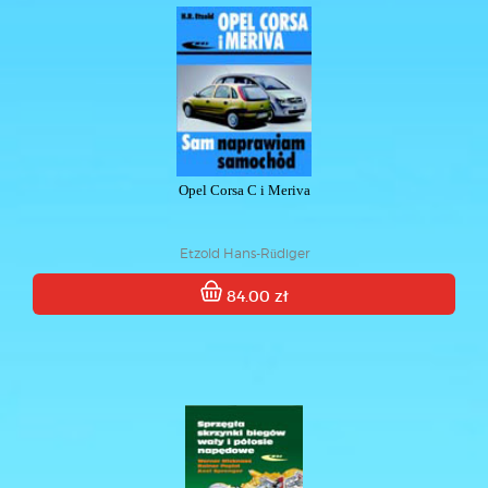
Opel Corsa C i Meriva
Etzold Hans-Rüdiger
84.00 zł