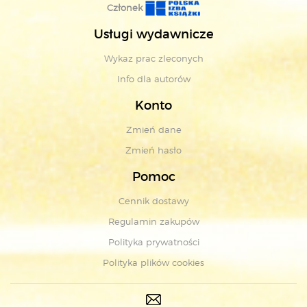
Członek
Usługi wydawnicze
Wykaz prac zleconych
Info dla autorów
Konto
Zmień dane
Zmień hasło
Pomoc
Cennik dostawy
Regulamin zakupów
Polityka prywatności
Polityka plików cookies