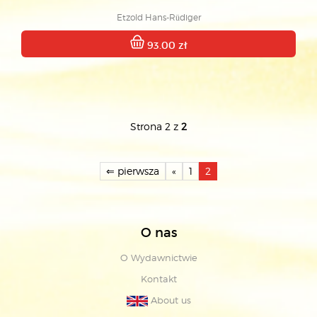
Etzold Hans-Rüdiger
93.00 zł
Strona 2 z
2
⇐ pierwsza
«
1
2
O nas
O Wydawnictwie
Kontakt
About us