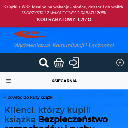
Książki z WKŁ idealne na wakacje - słońce, deszcz i do walizki.
20%
SKORZYSTAJ Z WAKACYJNEGO RABATU
.
LATO
KOD RABATOWY:
KSIĘGARNIA
< powróć do karty książki
Klienci, którzy kupili
książkę
Bezpieczeństwo