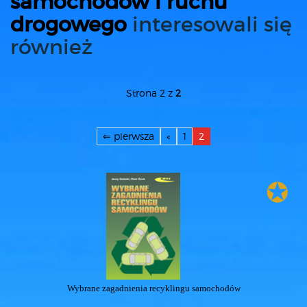
samochodów i ruchu
drogowego
interesowali się
również
Strona 2 z
2
⇐ pierwsza
«
1
2
✪
Wybrane zagadnienia recyklingu samochodów