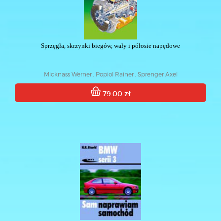
Sprzęgła, skrzynki biegów, wały i półosie napędowe
Micknass Werner , Popiol Rainer , Sprenger Axel
79.00 zł