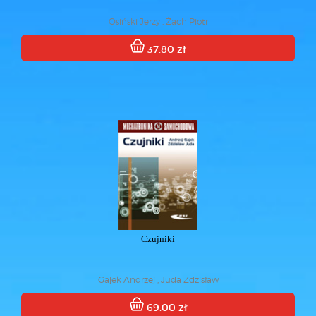
Osiński Jerzy , Żach Piotr
37.80 zł
Czujniki
Gajek Andrzej , Juda Zdzisław
69.00 zł