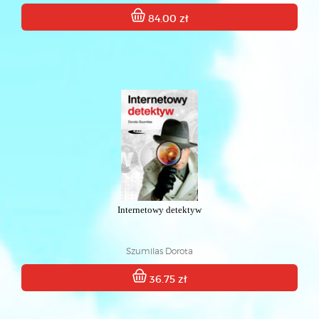
84.00 zł
Internetowy detektyw
Szumilas Dorota
36.75 zł