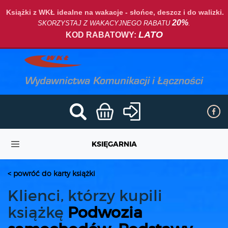
Książki z WKŁ idealne na wakacje - słońce, deszcz i do walizki.
20%
SKORZYSTAJ Z WAKACYJNEGO RABATU
.
LATO
KOD RABATOWY:
KSIĘGARNIA
< powróć do karty książki
Klienci, którzy kupili
książkę
Podwozia