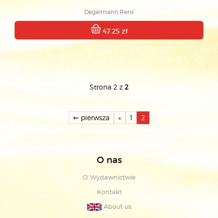
Degelmann René
47.25 zł
Strona 2 z
2
⇐ pierwsza
«
1
2
O nas
O Wydawnictwie
Kontakt
About us