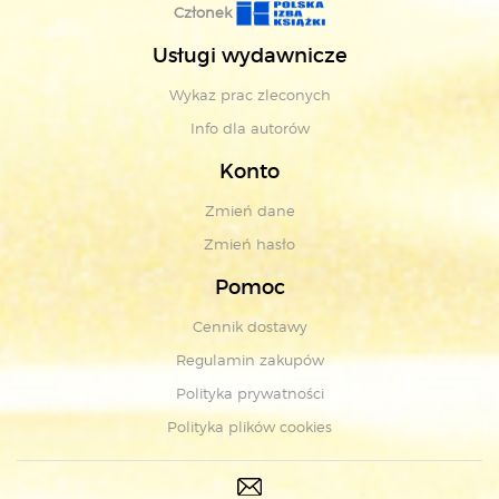
Członek
Usługi wydawnicze
Wykaz prac zleconych
Info dla autorów
Konto
Zmień dane
Zmień hasło
Pomoc
Cennik dostawy
Regulamin zakupów
Polityka prywatności
Polityka plików cookies