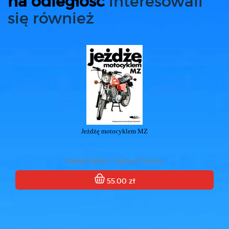
na odległość
interesowali
się również
Jeżdżę motocyklem MZ
Riedel Wolfram , Steiner Christian
55.00 zł