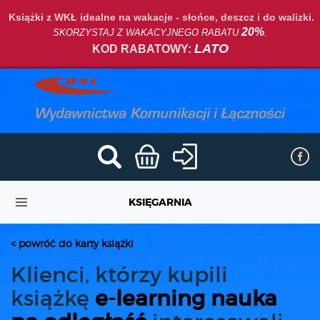
Książki z WKŁ idealne na wakacje - słońce, deszcz i do walizki.
20%
SKORZYSTAJ Z WAKACYJNEGO RABATU
.
LATO
KOD RABATOWY:
KSIĘGARNIA
< powróć do karty książki
Klienci, którzy kupili
książkę
e-learning nauka