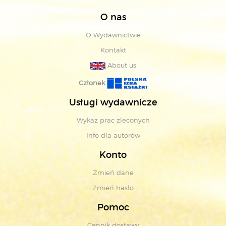
O nas
O Wydawnictwie
Kontakt
About us
Członek
Usługi wydawnicze
Wykaz prac zleconych
Info dla autorów
Konto
Zmień dane
Zmień hasło
Pomoc
Cennik dostawy