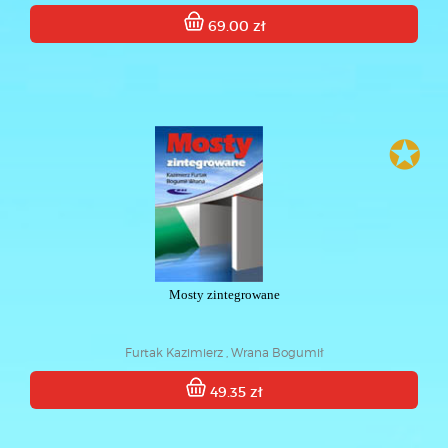
69.00 zł
✪
Mosty zintegrowane
Furtak Kazimierz , Wrana Bogumił
49.35 zł