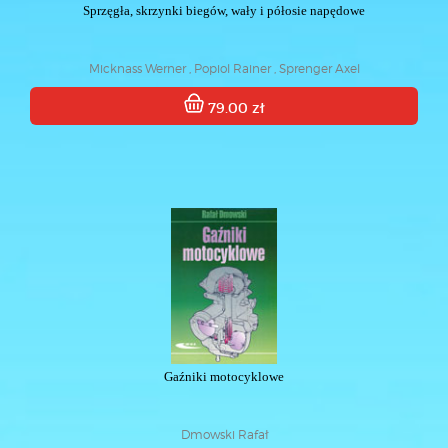
Sprzęgła, skrzynki biegów, wały i półosie napędowe
Micknass Werner , Popiol Rainer , Sprenger Axel
79.00 zł
Gaźniki motocyklowe
Dmowski Rafał