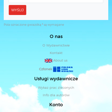
WYŚLIJ
Pola oznaczone gwiazdką
*
są wymagane
O nas
O Wydawnictwie
Kontakt
About us
Członek
Usługi wydawnicze
Wykaz prac zleconych
Info dla autorów
Konto