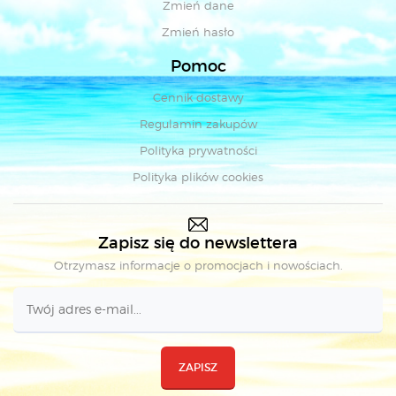
Zmień dane
Zmień hasło
Pomoc
Cennik dostawy
Regulamin zakupów
Polityka prywatności
Polityka plików cookies
Zapisz się do newslettera
Otrzymasz informacje o promocjach i nowościach.
ZAPISZ