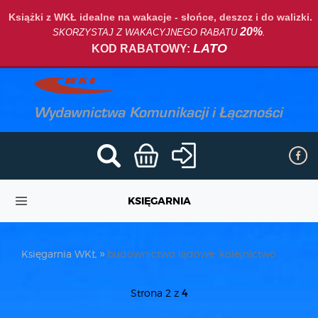
Książki z WKŁ idealne na wakacje - słońce, deszcz i do walizki.
20%
SKORZYSTAJ Z WAKACYJNEGO RABATU
.
LATO
KOD RABATOWY:
KSIĘGARNIA
Księgarnia WKŁ
budownictwo lądowe, kolejnictwo
Strona 2 z
4