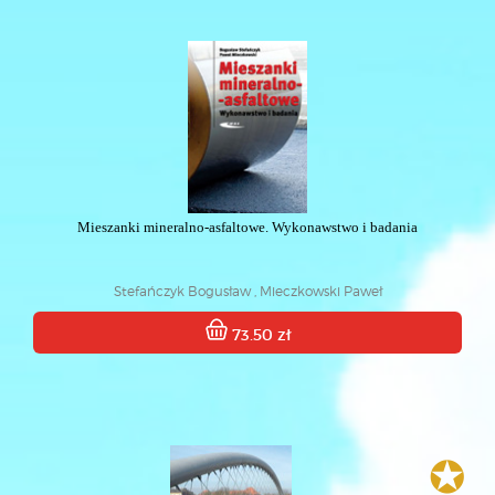
Mieszanki mineralno-asfaltowe. Wykonawstwo i badania
Stefańczyk Bogusław , Mieczkowski Paweł
73.50 zł
✪