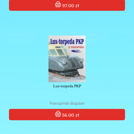
97.00 zł
Lux-torpeda PKP
Pokropiński Bogdan
56.00 zł