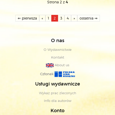
Strona 2 z
4
⇐ pierwsza
«
1
2
3
4
»
ostatnia ⇒
O nas
O Wydawnictwie
Kontakt
About us
Członek
Usługi wydawnicze
Wykaz prac zleconych
Info dla autorów
Konto