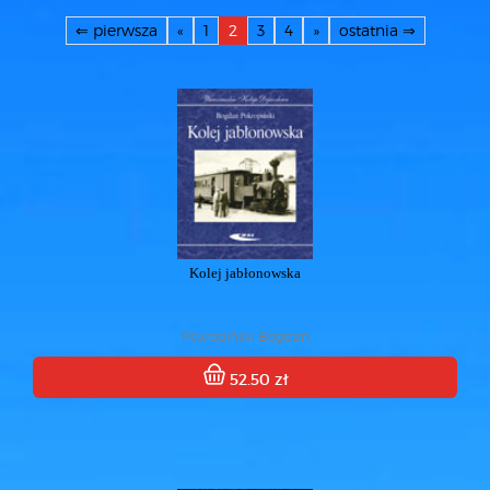
⇐ pierwsza
«
1
2
3
4
»
ostatnia ⇒
Kolej jabłonowska
Pokropiński Bogdan
52.50 zł