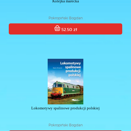
Kolejka marecka
Pokropiński Bogdan
52.50 zł
Lokomotywy spalinowe produkcji polskiej
Pokropiński Bogdan