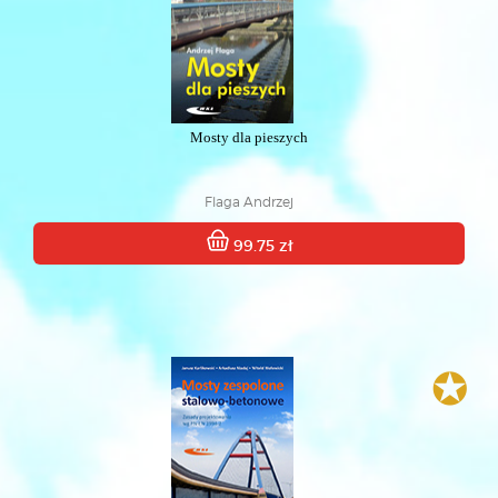
Mosty dla pieszych
Flaga Andrzej
99.75 zł
✪