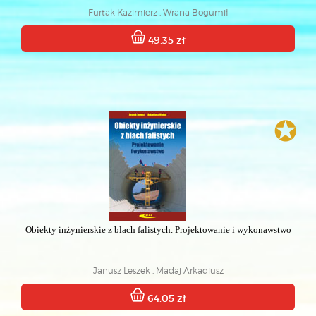
Furtak Kazimierz , Wrana Bogumił
49.35 zł
✪
Obiekty inżynierskie z blach falistych. Projektowanie i wykonawstwo
Janusz Leszek , Madaj Arkadiusz
64.05 zł