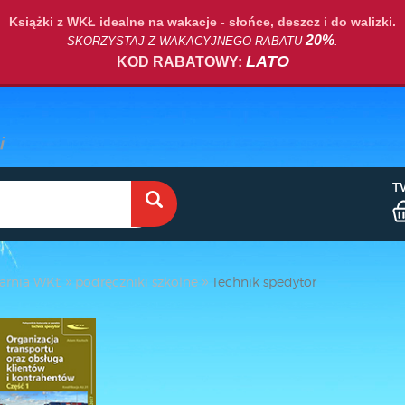
Książki z WKŁ idealne na wakacje - słońce, deszcz i do walizki.
20%
SKORZYSTAJ Z WAKACYJNEGO RABATU
.
LATO
KOD RABATOWY:
T
arnia WKŁ
podręczniki szkolne
Technik spedytor