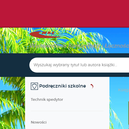
Podręczniki szkolne
Księg
Technik spedytor
Nowości