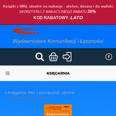
Książki z WKŁ idealne na wakacje - słońce, deszcz i do walizki.
20%
SKORZYSTAJ Z WAKACYJNEGO RABATU
.
LATO
KOD RABATOWY:
KSIĘGARNIA
Księgarnia WKŁ
podręczniki szkolne
Mechanik motocyklowy