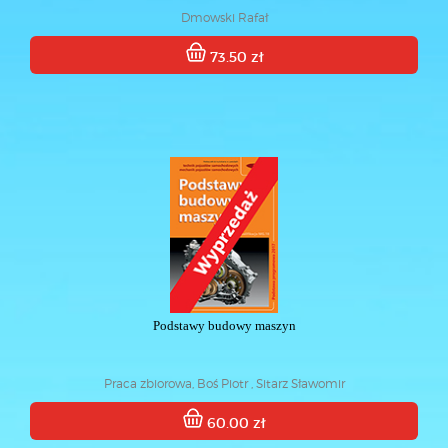
Dmowski Rafał
73.50 zł
Podstawy budowy maszyn
Praca zbiorowa, Boś Piotr , Sitarz Sławomir
60.00 zł