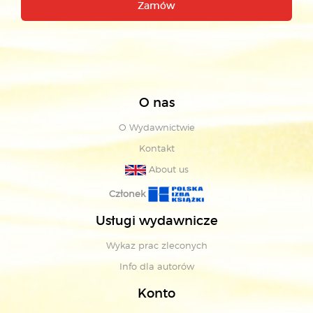
Zamów
O nas
O Wydawnictwie
Kontakt
About us
Członek
Usługi wydawnicze
Wykaz prac zleconych
Info dla autorów
Konto