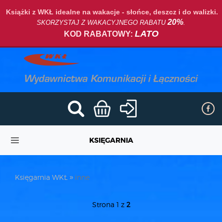
Książki z WKŁ idealne na wakacje - słońce, deszcz i do walizki.
20%
SKORZYSTAJ Z WAKACYJNEGO RABATU
.
LATO
KOD RABATOWY:
KSIĘGARNIA
Księgarnia WKŁ
inne
Strona 1 z
2