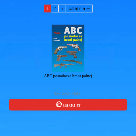
1
2
»
ostatnia ⇒
ABC posiadacza broni palnej
Dmowski Rafał
83.00 zł