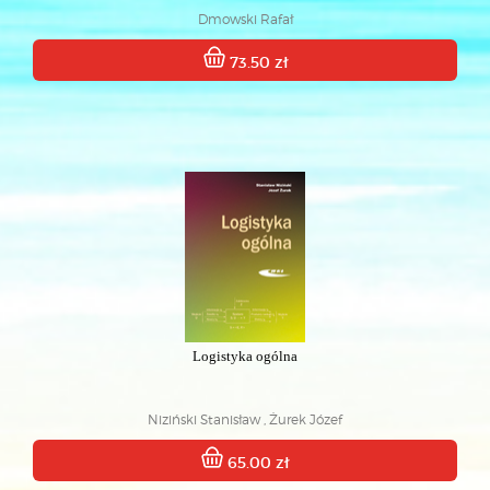
Dmowski Rafał
73.50 zł
Logistyka ogólna
Niziński Stanisław , Żurek Józef
65.00 zł