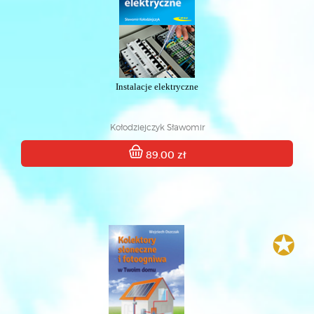
Instalacje elektryczne
Kołodziejczyk Sławomir
89.00 zł
✪