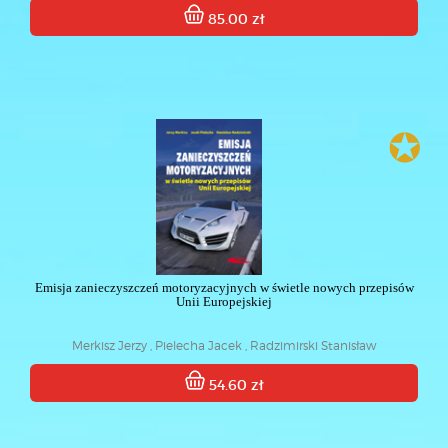
85.00 zł
✪
Emisja zanieczyszczeń motoryzacyjnych w świetle nowych przepisów
Unii Europejskiej
Merkisz Jerzy , Pielecha Jacek , Radzimirski Stanisław
54.60 zł