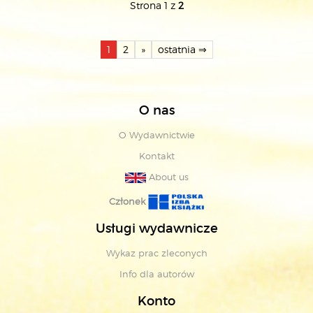
Strona 1 z
2
1
2
»
ostatnia ⇒
O nas
O Wydawnictwie
Kontakt
About us
Członek
Usługi wydawnicze
Wykaz prac zleconych
Info dla autorów
Konto