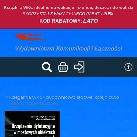
Książki z WKŁ idealne na wakacje - słońce, deszcz i do walizki.
20%
SKORZYSTAJ Z WAKACYJNEGO RABATU
.
LATO
KOD RABATOWY:
Księgarnia WKŁ
budownictwo lądowe, kolejnictwo
Budownictwo lądowe