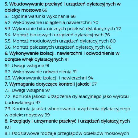
5. Wbudowywanie przekryć i urządzeń dylatacyjnych w
obiekty mostowe
66
5.1. Ogólne warunki wykonania 66
5.2. Wykonywanie uciąglenia nawierzchni 70
5.3. Wykonanie bitumicznych przekryć dylatacyjnych 72
5.4. Montaż blokowych urządzeń dylatacyjnych 76
5.5. Montaż modułowych urządzeń dylatacyjnych 80
5.6. Montaż palczastych urządzeń dylatacyjnych 86
6. Wykonywanie izolacji, nawierzchni i odwodnienia w
obrębie wnęk dylatacyjnych
91
6.1. Uwagi wstępne 91
6.2. Wykonywanie odwodnienia 91
6.3. Wykonywanie izolacji i nawierzchni 94
7. Wymagania dotyczące kontroli jakości
97
7.1. Uwagi wstępne 97
7.2. Kontrola jakości urządzenia dylatacyjnego jako wyrobu
budowlanego 97
7.3. Kontrola jakości wbudowania urządzenia dylatacyjnego
w obiekt mostowy 99
8. Przeglądy i utrzymanie przekryć i urządzeń dylatacyjnych
101
8.1. Podstawowe rodzaje przeglądów obiektów mostowych