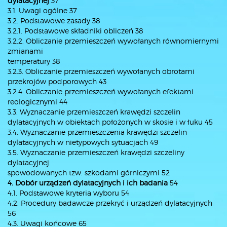
dylatacyjnej
37
3.1. Uwagi ogólne 37
3.2. Podstawowe zasady 38
3.2.1. Podstawowe składniki obliczeń 38
3.2.2. Obliczanie przemieszczeń wywołanych równomiernymi
zmianami
temperatury 38
3.2.3. Obliczanie przemieszczeń wywołanych obrotami
przekrojów podporowych 43
3.2.4. Obliczanie przemieszczeń wywołanych efektami
reologicznymi 44
3.3. Wyznaczanie przemieszczeń krawędzi szczelin
dylatacyjnych w obiektach położonych w skosie i w łuku 45
3.4. Wyznaczanie przemieszczenia krawędzi szczelin
dylatacyjnych w nietypowych sytuacjach 49
3.5. Wyznaczanie przemieszczeń krawędzi szczeliny
dylatacyjnej
spowodowanych tzw. szkodami górniczymi 52
4. Dobór urządzeń dylatacyjnych i ich badania
54
4.1. Podstawowe kryteria wyboru 54
4.2. Procedury badawcze przekryć i urządzeń dylatacyjnych
56
4.3. Uwagi końcowe 65