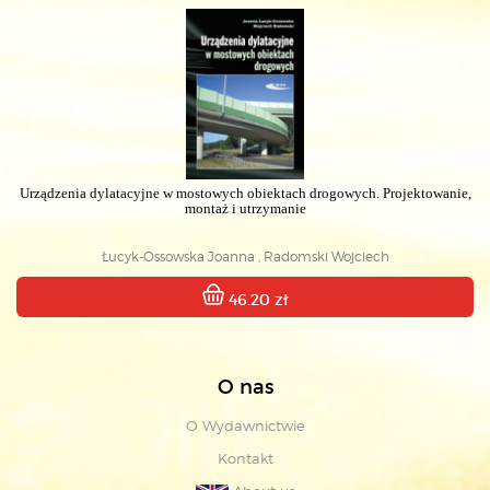
Urządzenia dylatacyjne w mostowych obiektach drogowych. Projektowanie,
montaż i utrzymanie
Łucyk-Ossowska Joanna , Radomski Wojciech
46.20 zł
O nas
O Wydawnictwie
Kontakt