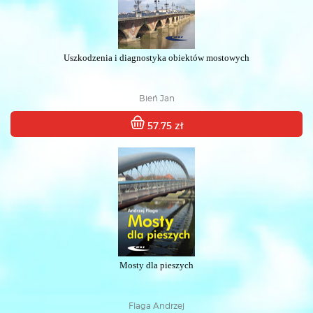
Uszkodzenia i diagnostyka obiektów mostowych
Bień Jan
57.75 zł
Mosty dla pieszych
Flaga Andrzej