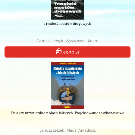
Trwałość mostów drogowych
Czudek Henryk , Wysokowski Adam
46.20 zł
Obiekty inżynierskie z blach falistych. Projektowanie i wykonawstwo
Janusz Leszek , Madaj Arkadiusz