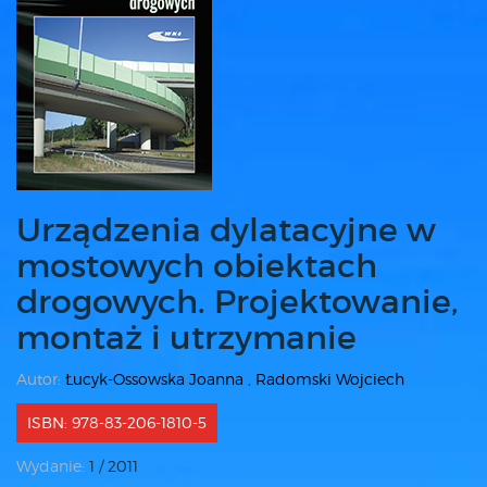
Urządzenia dylatacyjne w
mostowych obiektach
drogowych. Projektowanie,
montaż i utrzymanie
Autor:
Łucyk-Ossowska Joanna
,
Radomski Wojciech
ISBN: 978-83-206-1810-5
Wydanie:
1 / 2011