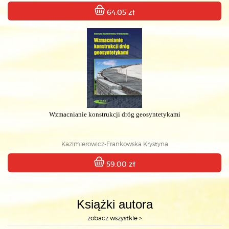
64.05 zł
Wzmacnianie konstrukcji dróg geosyntetykami
Kazimierowicz-Frankowska Krystyna
59.00 zł
Książki autora
zobacz wszystkie >