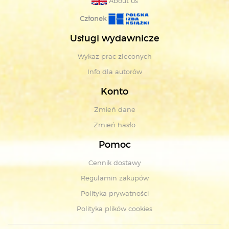
About us
Członek
Usługi wydawnicze
Wykaz prac zleconych
Info dla autorów
Konto
Zmień dane
Zmień hasło
Pomoc
Cennik dostawy
Regulamin zakupów
Polityka prywatności
Polityka plików cookies