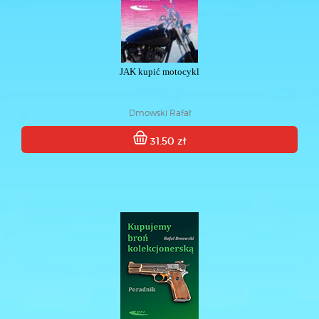
JAK kupić motocykl
Dmowski Rafał
31.50 zł