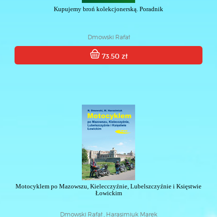
Kupujemy broń kolekcjonerską. Poradnik
Dmowski Rafał
73.50 zł
Motocyklem po Mazowszu, Kielecczyźnie, Lubelszczyźnie i Księstwie
Łowickim
Dmowski Rafał , Harasimiuk Marek