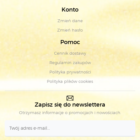
Konto
Zmień dane
Zmień hasło
Pomoc
Cennik dostawy
Regulamin zakupów
Polityka prywatności
Polityka plików cookies
Zapisz się do newslettera
Otrzymasz informacje o promocjach i nowościach.