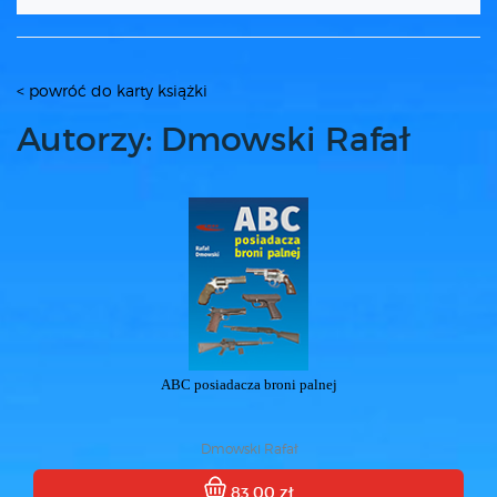
< powróć do karty książki
Autorzy: Dmowski Rafał
ABC posiadacza broni palnej
Dmowski Rafał
83.00 zł