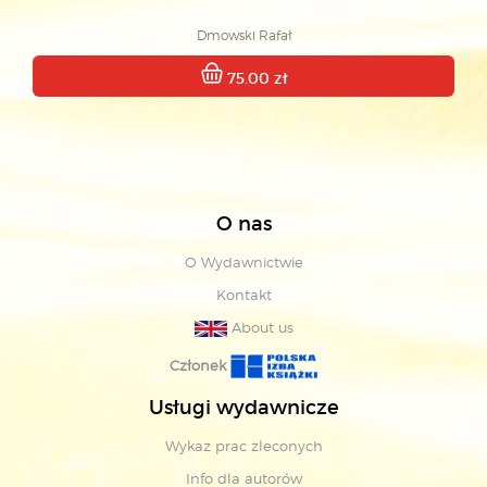
Dmowski Rafał
75.00 zł
O nas
O Wydawnictwie
Kontakt
About us
Członek
Usługi wydawnicze
Wykaz prac zleconych
Info dla autorów