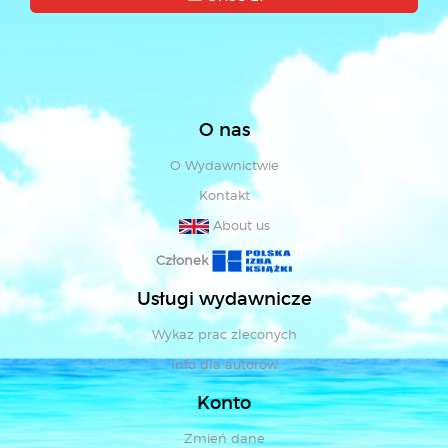
O nas
O Wydawnictwie
Kontakt
About us
Członek
Usługi wydawnicze
Wykaz prac zleconych
Info dla autorów
Konto
Zmień dane