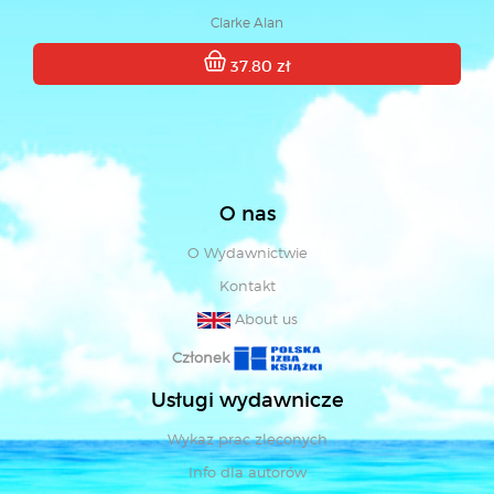
Clarke Alan
37.80 zł
O nas
O Wydawnictwie
Kontakt
About us
Członek
Usługi wydawnicze
Wykaz prac zleconych
Info dla autorów