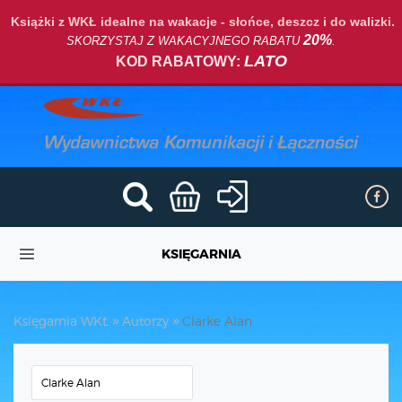
Książki z WKŁ idealne na wakacje - słońce, deszcz i do walizki.
20%
SKORZYSTAJ Z WAKACYJNEGO RABATU
.
LATO
KOD RABATOWY:
KSIĘGARNIA
Księgarnia WKŁ
Autorzy
Clarke Alan