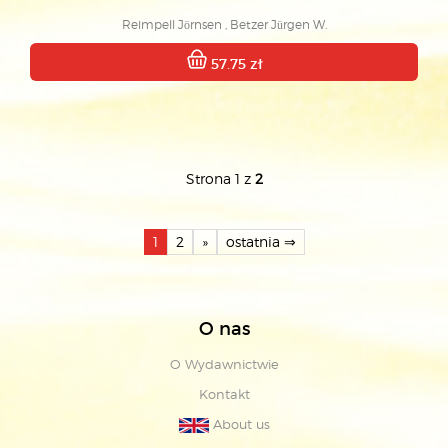
Reimpell Jörnsen , Betzer Jürgen W.
57.75 zł
Strona 1 z
2
1
2
»
ostatnia ⇒
O nas
O Wydawnictwie
Kontakt
About us