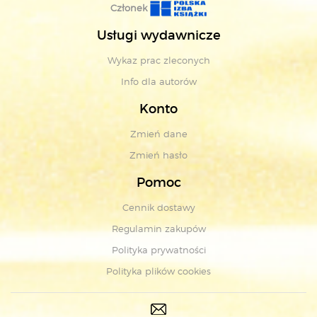
Członek
Usługi wydawnicze
Wykaz prac zleconych
Info dla autorów
Konto
Zmień dane
Zmień hasło
Pomoc
Cennik dostawy
Regulamin zakupów
Polityka prywatności
Polityka plików cookies