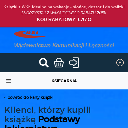
Książki z WKŁ idealne na wakacje - słońce, deszcz i do walizki.
20%
SKORZYSTAJ Z WAKACYJNEGO RABATU
.
LATO
KOD RABATOWY:
KSIĘGARNIA
< powróć do karty książki
Klienci, którzy kupili
książkę
Podstawy