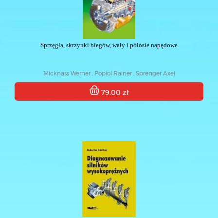
Sprzęgła, skrzynki biegów, wały i półosie napędowe
Micknass Werner , Popiol Rainer , Sprenger Axel
79.00 zł