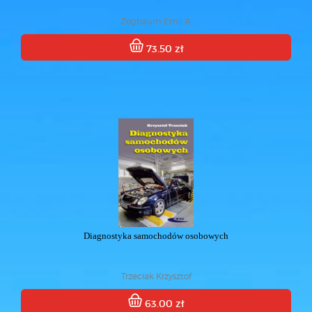
Zogbaum Emil A.
73.50 zł
Diagnostyka samochodów osobowych
Trzeciak Krzysztof
63.00 zł