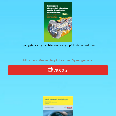
Sprzęgła, skrzynki biegów, wały i półosie napędowe
Micknass Werner , Popiol Rainer , Sprenger Axel
79.00 zł