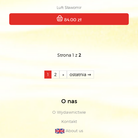
Luft Sławomir
84.00 zł
Strona 1 z
2
1
2
»
ostatnia ⇒
O nas
O Wydawnictwie
Kontakt
About us