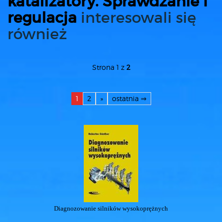
katalizatory. Sprawdzanie i
regulacja
interesowali się
również
Strona 1 z
2
1
2
»
ostatnia ⇒
Diagnozowanie silników wysokoprężnych