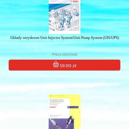
Układy wtryskowe Unit Injector System/Unit Pump System (UIS/UPS)
Praca zbiorowa
59.00 zł