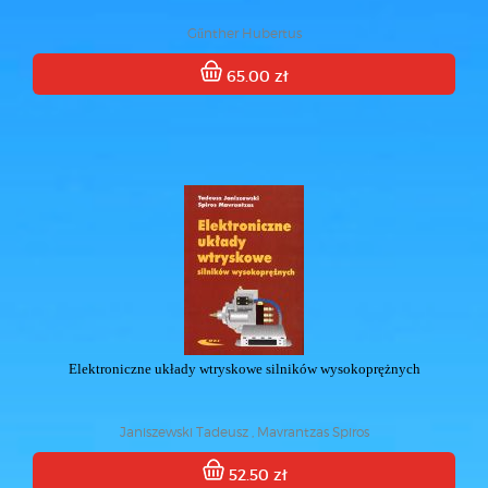
Gűnther Hubertus
65.00 zł
Elektroniczne układy wtryskowe silników wysokoprężnych
Janiszewski Tadeusz , Mavrantzas Spiros
52.50 zł