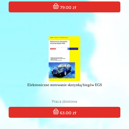
79.00 zł
Elektroniczne sterowanie skrzynką biegów EGS
Praca zbiorowa
63.00 zł