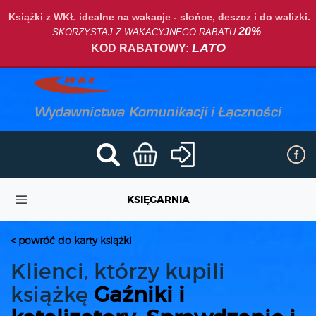
Książki z WKŁ idealne na wakacje - słońce, deszcz i do walizki.
20%
SKORZYSTAJ Z WAKACYJNEGO RABATU
.
LATO
KOD RABATOWY:
KSIĘGARNIA
< powróć do karty książki
Klienci, którzy kupili
książkę
Gaźniki i