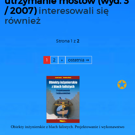
utrzymanie mostów (wyd. 3
/ 2007)
interesowali się
również
Strona 1 z
2
1
2
»
ostatnia ⇒
✪
Obiekty inżynierskie z blach falistych. Projektowanie i wykonawstwo