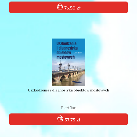
73.50 zł
Uszkodzenia i diagnostyka obiektów mostowych
Bień Jan
57.75 zł