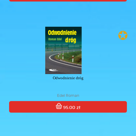
✪
Odwodnienie dróg
Edel Roman
95.00 zł