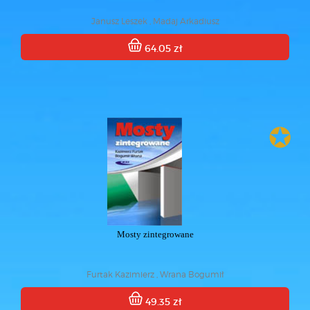
Janusz Leszek , Madaj Arkadiusz
64.05 zł
✪
Mosty zintegrowane
Furtak Kazimierz , Wrana Bogumił
49.35 zł