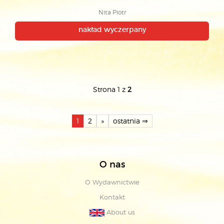
Nita Piotr
nakład wyczerpany
Strona 1 z
2
1
2
»
ostatnia ⇒
O nas
O Wydawnictwie
Kontakt
About us