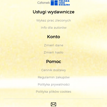
Członek
Usługi wydawnicze
Wykaz prac zleconych
Info dla autorów
Konto
Zmień dane
Zmień hasło
Pomoc
Cennik dostawy
Regulamin zakupów
Polityka prywatności
Polityka plików cookies