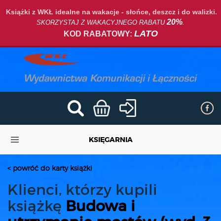
Książki z WKŁ idealne na wakacje - słońce, deszcz i do walizki.
20%
SKORZYSTAJ Z WAKACYJNEGO RABATU
.
LATO
KOD RABATOWY:
KSIĘGARNIA
< powróć do karty książki
Klienci, którzy kupili
książkę
Budowa i