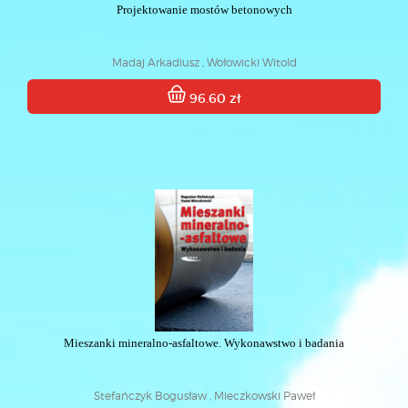
Projektowanie mostów betonowych
Madaj Arkadiusz , Wołowicki Witold
96.60 zł
Mieszanki mineralno-asfaltowe. Wykonawstwo i badania
Stefańczyk Bogusław , Mieczkowski Paweł