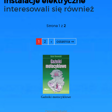
instalacje elektryczne
interesowali się również
Strona 1 z
2
1
2
»
ostatnia ⇒
Gaźniki motocyklowe
Dmowski Rafał