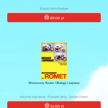
Etzold Hans-Rüdiger
89.00 zł
Motorowery Romet. Obsługa i naprawa
Kociński Klaudiusz , Przybyła Jerzy , Jaruzel Edwin
52.00 zł