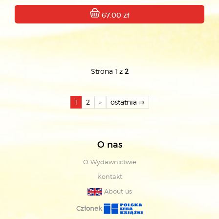
67.00 zł
Strona 1 z
2
1
2
»
ostatnia ⇒
O nas
O Wydawnictwie
Kontakt
About us
Członek