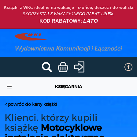
Książki z WKŁ idealne na wakacje - słońce, deszcz i do walizki.
20%
SKORZYSTAJ Z WAKACYJNEGO RABATU
.
LATO
KOD RABATOWY:
KSIĘGARNIA
< powróć do karty książki
Klienci, którzy kupili
książkę
Motocyklowe