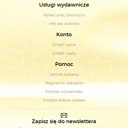
Usługi wydawnicze
Wykaz prac zleconych
Info dla autorów
Konto
Zmień dane
Zmień hasło
Pomoc
Cennik dostawy
Regulamin zakupów
Polityka prywatności
Polityka plików cookies
Zapisz się do newslettera