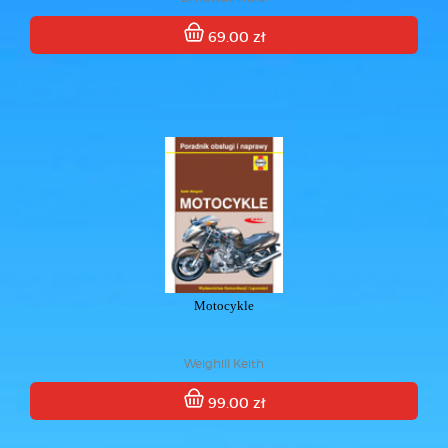
69.00 zł
Motocykle
Weighill Keith
99.00 zł