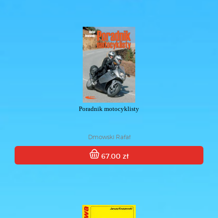
Poradnik motocyklisty
Dmowski Rafał
67.00 zł