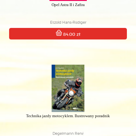
Opel Astra II i Zafira
Etzold Hans-Rüdiger
84.00 zł
Technika jazdy motocyklem. Ilustrowany poradnik
Degelmann René