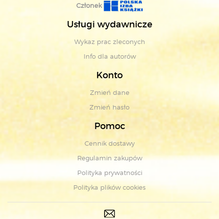
Członek
Usługi wydawnicze
Wykaz prac zleconych
Info dla autorów
Konto
Zmień dane
Zmień hasło
Pomoc
Cennik dostawy
Regulamin zakupów
Polityka prywatności
Polityka plików cookies