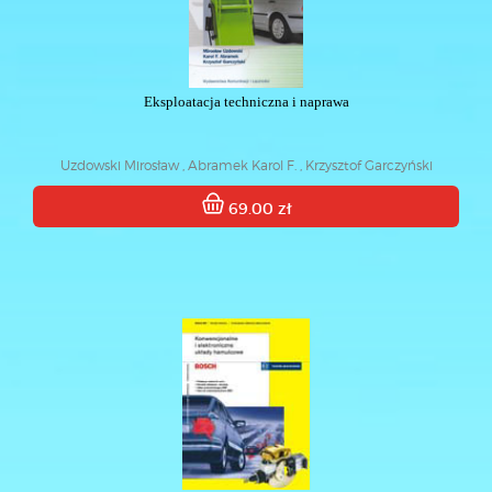
Eksploatacja techniczna i naprawa
Uzdowski Mirosław , Abramek Karol F. , Krzysztof Garczyński
69.00 zł