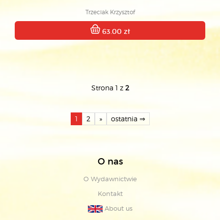
Trzeciak Krzysztof
63.00 zł
Strona 1 z
2
1
2
»
ostatnia ⇒
O nas
O Wydawnictwie
Kontakt
About us