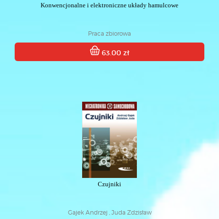
Konwencjonalne i elektroniczne układy hamulcowe
Praca zbiorowa
63.00 zł
Czujniki
Gajek Andrzej , Juda Zdzisław