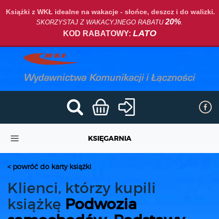
Książki z WKŁ idealne na wakacje - słońce, deszcz i do walizki.
20%
SKORZYSTAJ Z WAKACYJNEGO RABATU
.
LATO
KOD RABATOWY:
KSIĘGARNIA
< powróć do karty książki
Klienci, którzy kupili
książkę
Podwozia