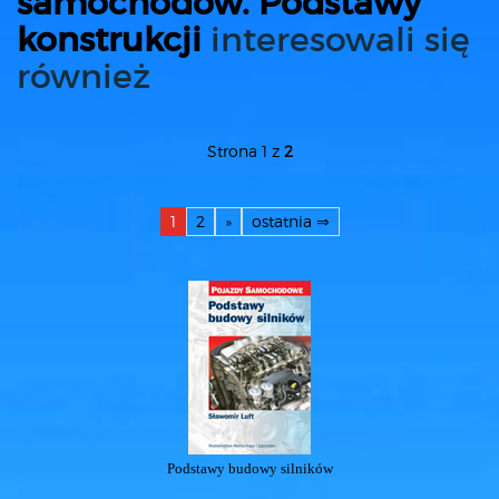
samochodów. Podstawy
konstrukcji
interesowali się
również
Strona 1 z
2
1
2
»
ostatnia ⇒
Podstawy budowy silników