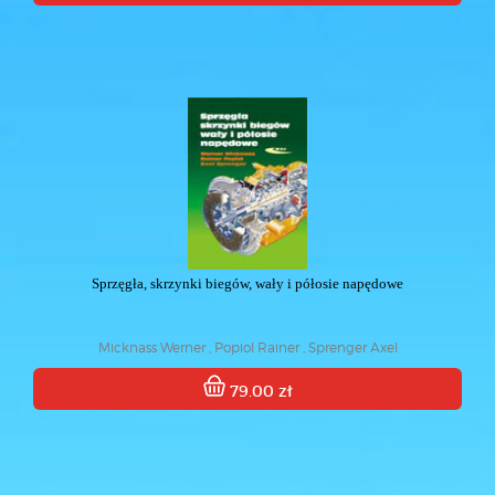
Sprzęgła, skrzynki biegów, wały i półosie napędowe
Micknass Werner , Popiol Rainer , Sprenger Axel
79.00 zł