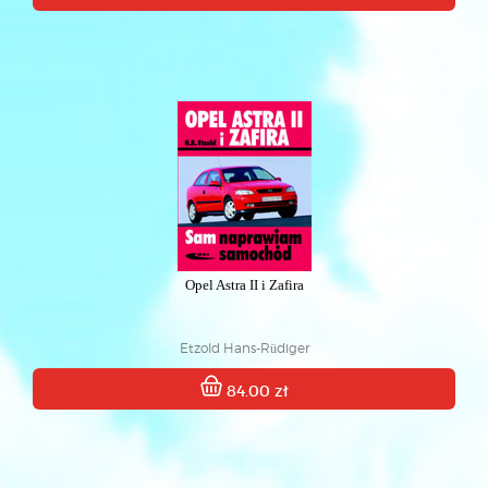
Opel Astra II i Zafira
Etzold Hans-Rüdiger
84.00 zł