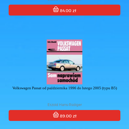
84.00 zł
Volkswagen Passat od października 1996 do lutego 2005 (typu B5)
Etzold Hans-Rüdiger
89.00 zł