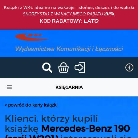
Książki z WKŁ idealne na wakacje - słońce, deszcz i do walizki.
20%
SKORZYSTAJ Z WAKACYJNEGO RABATU
.
LATO
KOD RABATOWY:
KSIĘGARNIA
< powróć do karty książki
Klienci, którzy kupili
książkę
Mercedes-Benz 190