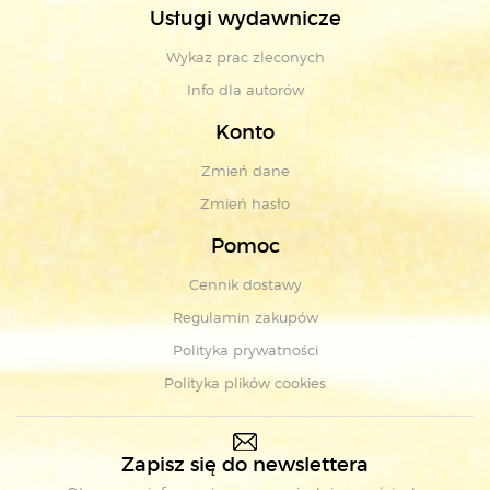
Usługi wydawnicze
Wykaz prac zleconych
Info dla autorów
Konto
Zmień dane
Zmień hasło
Pomoc
Cennik dostawy
Regulamin zakupów
Polityka prywatności
Polityka plików cookies
Zapisz się do newslettera