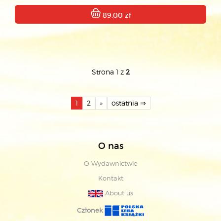
89.00 zł
Strona 1 z
2
1
2
»
ostatnia ⇒
O nas
O Wydawnictwie
Kontakt
About us
Członek