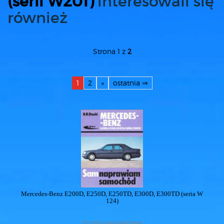
(serii W201)
interesowali się
również
Strona 1 z
2
1
2
»
ostatnia ⇒
Mercedes-Benz E200D, E250D, E250TD, E300D, E300TD (seria W
124)
Etzold Hans-Rüdiger