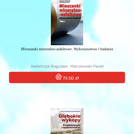
Mieszanki mineralno-asfaltowe. Wykonawstwo i badania
Stefańczyk Bogusław , Mieczkowski Paweł
73.50 zł