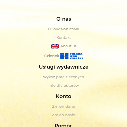
O nas
O Wydawnictwie
Kontakt
About us
Członek
Usługi wydawnicze
Wykaz prac zleconych
Info dla autorów
Konto
Zmień dane
Zmień hasło
Pomoc