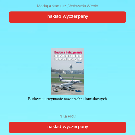
Madaj Arkadiusz , Wołowicki Witold
nakład wyczerpany
Budowa i utrzymanie nawierzchni lotniskowych
Nita Piotr
nakład wyczerpany