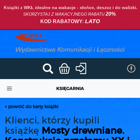
Książki z WKŁ idealne na wakacje - słońce, deszcz i do walizki.
20%
SKORZYSTAJ Z WAKACYJNEGO RABATU
.
LATO
KOD RABATOWY:
KSIĘGARNIA
< powróć do karty książki
Klienci, którzy kupili
książkę
Mosty drewniane.