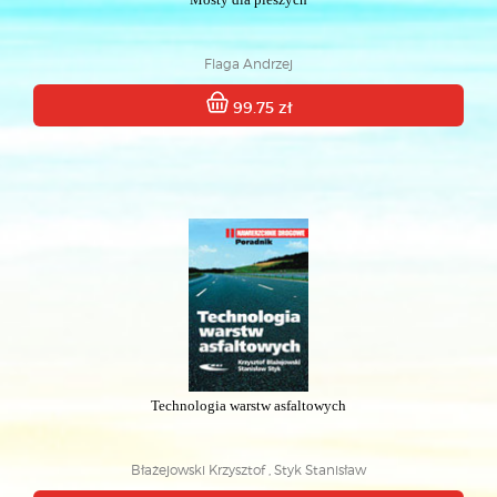
Flaga Andrzej
99.75 zł
Technologia warstw asfaltowych
Błażejowski Krzysztof , Styk Stanisław