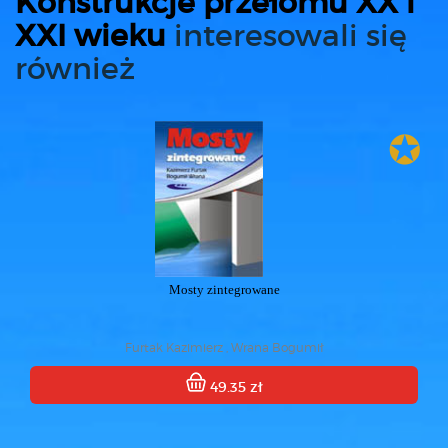
Konstrukcje przełomu XX i
XXI wieku
interesowali się
również
✪
Mosty zintegrowane
Furtak Kazimierz , Wrana Bogumił
49.35 zł