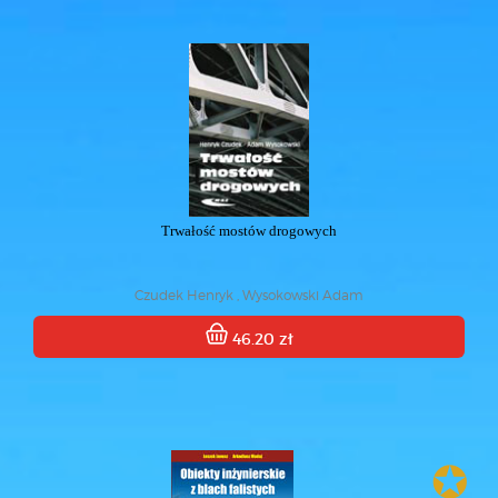
Trwałość mostów drogowych
Czudek Henryk , Wysokowski Adam
46.20 zł
✪