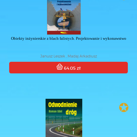
Obiekty inżynierskie z blach falistych. Projektowanie i wykonawstwo
Janusz Leszek , Madaj Arkadiusz
64.05 zł
✪