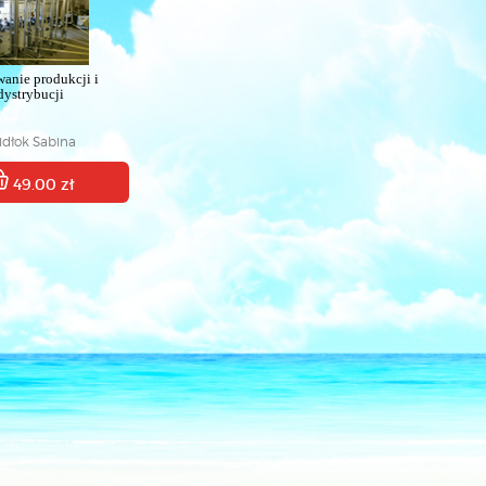
anie produkcji i
dystrybucji
dłok Sabina
49.00 zł