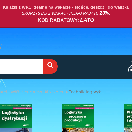
Książki z WKŁ idealne na wakacje - słońce, deszcz i do walizki.
20%
SKORZYSTAJ Z WAKACYJNEGO RABATU
.
LATO
KOD RABATOWY:
T
arnia WKŁ
podręczniki szkolne
Technik logistyk