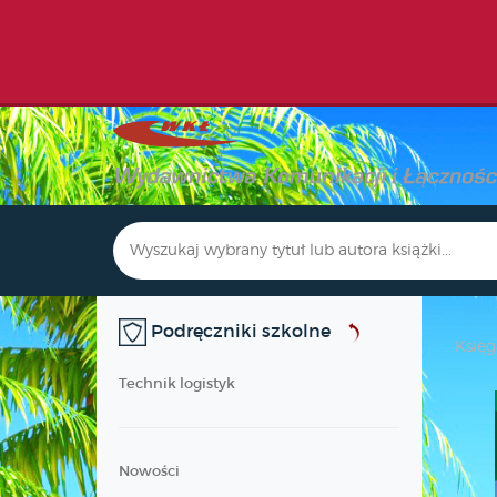
Podręczniki szkolne
Księg
Technik logistyk
Nowości