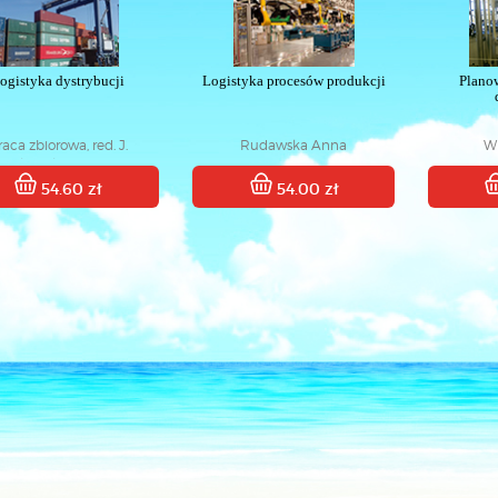
ogistyka dystrybucji
Logistyka procesów produkcji
Planow
raca zbiorowa, red. J.
Rudawska Anna
Wi
wakowska-Grunt i M.
Starostka-Patyk
54.60 zł
54.00 zł