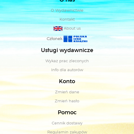
O Wydawnictwie
Kontakt
About us
Członek
Usługi wydawnicze
Wykaz prac zleconych
Info dla autorów
Konto
Zmień dane
Zmień hasło
Pomoc
Cennik dostawy
Regulamin zakupów