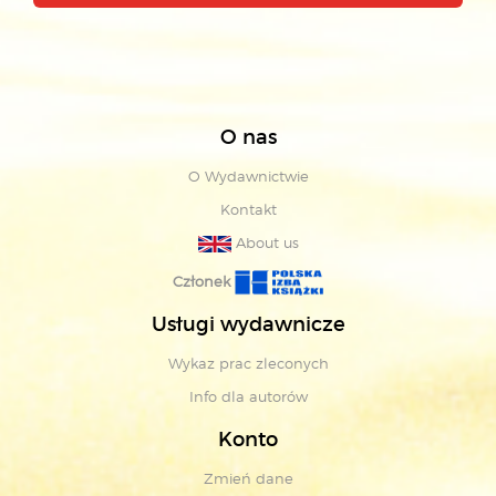
O nas
O Wydawnictwie
Kontakt
About us
Członek
Usługi wydawnicze
Wykaz prac zleconych
Info dla autorów
Konto
Zmień dane