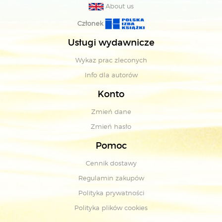
About us
Członek
Usługi wydawnicze
Wykaz prac zleconych
Info dla autorów
Konto
Zmień dane
Zmień hasło
Pomoc
Cennik dostawy
Regulamin zakupów
Polityka prywatności
Polityka plików cookies