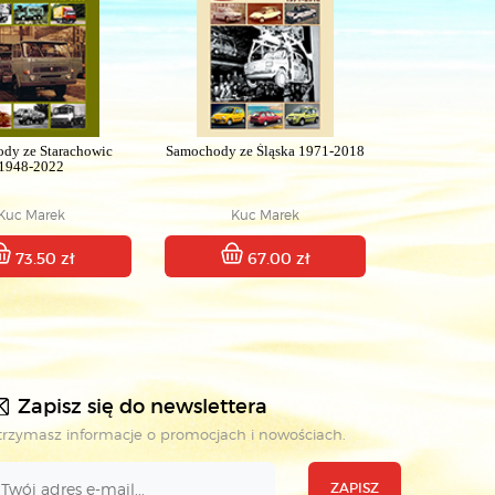
dy ze Starachowic
Samochody ze Śląska 1971-2018
1948-2022
Kuc Marek
Kuc Marek
73.50 zł
67.00 zł
Zapisz się do newslettera
rzymasz informacje o promocjach i nowościach.
ZAPISZ