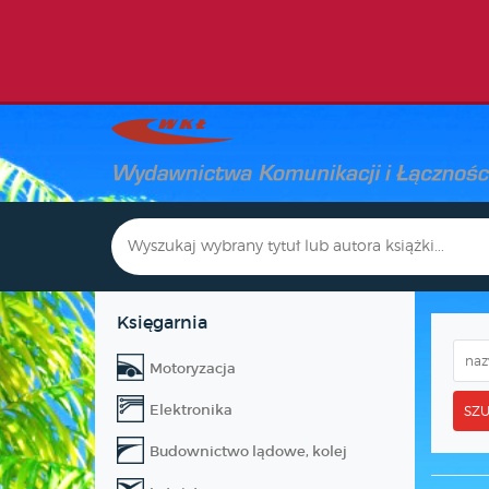
Księgarnia
Motoryzacja
Elektronika
SZU
Budownictwo lądowe, kolej