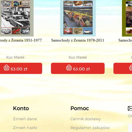
ody z Żerania 1951-1977
Samochody z Żerania 1978-2011
Samocho
Kuc Marek
Kuc Marek
63.00 zł
63.00 zł
Konto
Pomoc
Ot
Zmień dane
Cennik dostawy
Zmień hasło
Regulamin zakupów