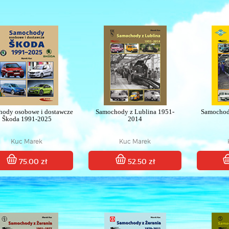
ody osobowe i dostawcze
Samochody z Lublina 1951-
Samochod
Škoda 1991-2025
2014
Kuc Marek
Kuc Marek
75.00 zł
52.50 zł