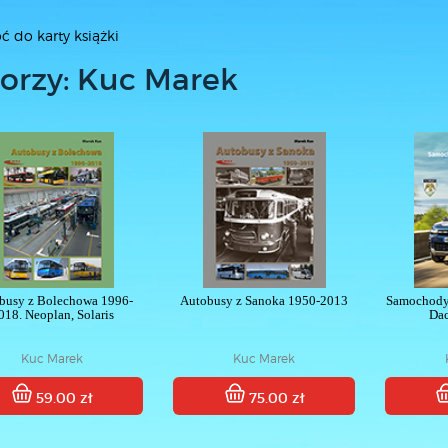
ć do karty książki
orzy: Kuc Marek
busy z Bolechowa 1996-
Autobusy z Sanoka 1950-2013
Samochody
018. Neoplan, Solaris
Dac
Kuc Marek
Kuc Marek
59.00 zł
75.00 zł