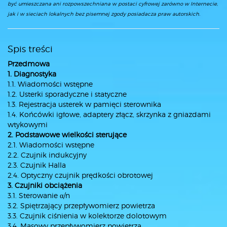
być umieszczana ani rozpowszechniana w postaci cyfrowej zarówno w Internecie,
jak i w sieciach lokalnych bez pisemnej zgody posiadacza praw autorskich.
Spis treści
Przedmowa
1. Diagnostyka
1.1. Wiadomości wstępne
1.2. Usterki sporadyczne i statyczne
1.3. Rejestracja usterek w pamięci sterownika
1.4. Końcówki igłowe, adaptery złącz, skrzynka z gniazdami
wtykowymi
2. Podstawowe wielkości sterujące
2.1. Wiadomości wstępne
2.2. Czujnik indukcyjny
2.3. Czujnik Halla
2.4. Optyczny czujnik prędkości obrotowej
3. Czujniki obciążenia
3.1. Sterowanie α/n
3.2. Spiętrzający przepływomierz powietrza
3.3. Czujnik ciśnienia w kolektorze dolotowym
3.4. Masowy przepływomierz powietrza