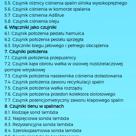
5.5. Czujnik różnicy ciśnienia spalin silnika wysokoprężnego
5.6. Czujnik ciśnienia w komorze spalania
5.7. Czujnik ciśnienia AdBlue
5.8. Czujnik ciśnienia oleju
6. Włączniki jako czujniki
6.1. Czujnik położenia pedału hamulca
6.2. Czujnik położenia pedału sprzęgła
6.3. Styczniki biegu jałowego i pełnego obciążenia
7. Czujniki położenia
7.1. Czujnik położenia przepustnicy
7.2. Czujnik kąta obrotu wałka w osiowej rozdzielaczowej
pompie wtryskowej
7.3. Czujnik położenia nastawnika ciśnienia doładowania
7.4. Czujnik położenia zaworu recyrkulacji spalin
7.5. Czujnik położenia wałka rozrządu
7.6. Czujnik położenia przesłon kolektora dolotowego
7.7. Czujnik potencjometryczny zaworu klapowego spalin
8. Czujniki tlenu w spalinach
8.1. Rodzaje sond lambda
8.2. Napięciowa sonda lambda
8.3. Rezystancyjna sonda lambda
8.4. Szerokopasmowa sonda lambda