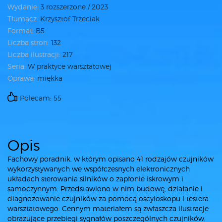
Wydanie:
3 rozszerzone / 2023
Tłumacz:
Krzysztof Trzeciak
Format:
B5
Liczba stron:
132
Liczba ilustracji:
217
Seria:
W praktyce warsztatowej
Oprawa:
miękka
Polecam: 55
Opis
Fachowy poradnik, w którym opisano 41 rodzajów czujników
wykorzystywanych we współczesnych elektronicznych
układach sterowania silników o zapłonie iskrowym i
samoczynnym. Przedstawiono w nim budowę, działanie i
diagnozowanie czujników za pomocą oscyloskopu i testera
warsztatowego. Cennym materiałem są zwłaszcza ilustracje
obrazujące przebiegi sygnałów poszczególnych czujników,