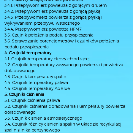
3.4.1. Przepływomierz powietrza z gorącym drutem
3.4.2. Przepływomierz powietrza z gorącą płytką
3.4.3. Przepływomierz powietrza z gorącą płytką i
wykrywaniem przepływu wstecznego
3.4.4. Przepływomierz powietrza HFM7
3.5. Czujnik położenia pedału przyspieszenia
3.6. Sprawdzanie potencjometrów i czujników położenia
pedału przyspieszenia
4. Czujniki temperatury
4.1. Czujnik temperatury cieczy chłodzącej
4.2. Czujniki temperatury zasysanego powietrza i powietrza
doładowanego
4.3. Czujnik temperatury spalin
4.4. Czujnik temperatury paliwa
4.5. Czujnik temperatury AdBlue
5. Czujniki ciśnienia
5.1. Czujnik ciśnienia paliwa
5.2. Czujniki ciśnienia doładowania i temperatury powietrza
doładowanego
5.3. Czujnik ciśnienia atmosferycznego
5.4. Czujnik różnicy ciśnienia spalin w układzie recyrkulacji
spalin silnika benzynowego