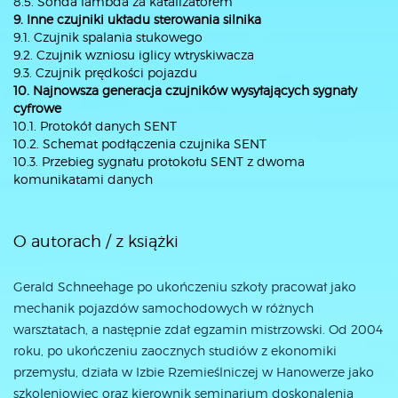
8.5. Sonda lambda za katalizatorem
9. Inne czujniki układu sterowania silnika
9.1. Czujnik spalania stukowego
9.2. Czujnik wzniosu iglicy wtryskiwacza
9.3. Czujnik prędkości pojazdu
10. Najnowsza generacja czujników wysyłających sygnały
cyfrowe
10.1. Protokół danych SENT
10.2. Schemat podłączenia czujnika SENT
10.3. Przebieg sygnału protokołu SENT z dwoma
komunikatami danych
O autorach / z książki
Gerald Schneehage po ukończeniu szkoły pracował jako
mechanik pojazdów samochodowych w różnych
warsztatach, a następnie zdał egzamin mistrzowski. Od 2004
roku, po ukończeniu zaocznych studiów z ekonomiki
przemysłu, działa w Izbie Rzemieślniczej w Hanowerze jako
szkoleniowiec oraz kierownik seminarium doskonalenia