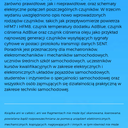
zarówno prawidłowe, jak i nieprawidłowe, oraz schematy
elektryczne połączeń poszczególnych czujników. W trzecim
wydaniu uwzględniono opis nowo wprowadzonych
rodzajów czujników, takich jak przepływomierze powietrza
HFM7 i HFM8, czujnik temperatury dodatku AdBlue, czujnik
ciśnienia AdBlue oraz czujnik ciśnienia oleju jako przykład
najnowszej generacji czujników wysyłających sygnały
cyfrowe w postaci protokołu transmisji danych SENT.
Poradnik jest przeznaczony dla mechatroników,
elektromechaników i mechaników samochodowych,
uczniów średnich szkół samochodowych, uczestników
kursów kwalifikacyjnych w zakresie elektrycznych i
elektronicznych układów pojazdów samochodowych,
studentów i inżynierów o specjalności samochodowej oraz
wszystkich osób zajmujących się działalnością praktyczną w
zakresie techniki samochodowej.
Książka ani w całości, ani we fragmentach nie może być skanowana, kserowana,
powielana bądź rozpowszechniana za pomocą urządzeń elektronicznych,
mechanicznych, kopiujących, nagrywających i innych, w tym również nie może