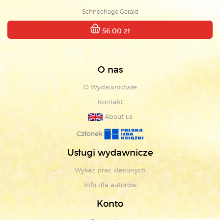
Schneehage Gerald
56.00 zł
O nas
O Wydawnictwie
Kontakt
About us
Członek
Usługi wydawnicze
Wykaz prac zleconych
Info dla autorów
Konto