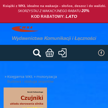
Książki z WKŁ idealne na wakacje - słońce, deszcz i do walizki.
20%
SKORZYSTAJ Z WAKACYJNEGO RABATU
.
LATO
KOD RABATOWY:
Księgarnia WKŁ
motoryzacja
Budowa i obsługa zespołów