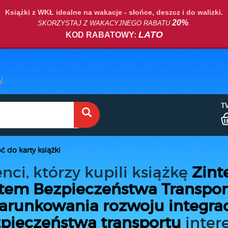
Książki z WKŁ idealne na wakacje - słońce, deszcz i do walizki.
20%
SKORZYSTAJ Z WAKACYJNEGO RABATU
.
LATO
KOD RABATOWY:
T
ć do karty książki
enci, którzy kupili książkę
Zint
tem Bezpieczeństwa Transport
runkowania rozwoju integrac
pieczeństwa transportu
intere