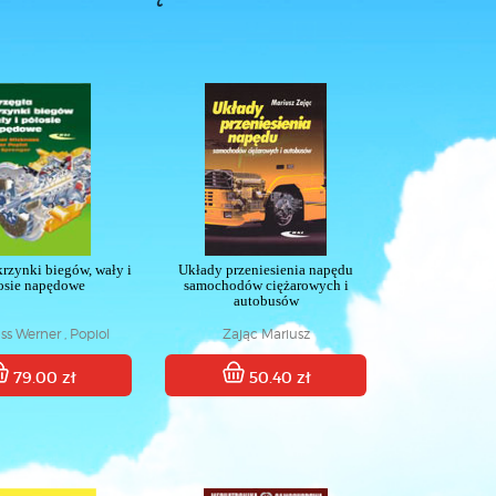
krzynki biegów, wały i
Układy przeniesienia napędu
osie napędowe
samochodów ciężarowych i
autobusów
s Werner , Popiol
Zając Mariusz
 , Sprenger Axel
79.00 zł
50.40 zł