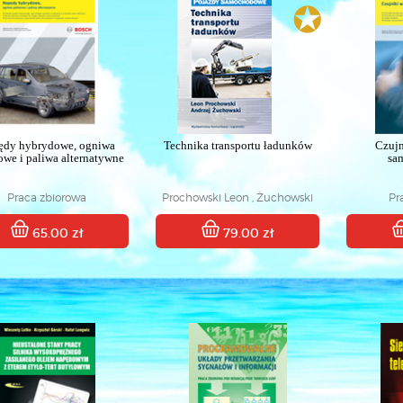
✪
ędy hybrydowe, ogniwa
Technika transportu ładunków
Czujn
owe i paliwa alternatywne
sa
Praca zbiorowa
Prochowski Leon , Żuchowski
Pr
Andrzej
65.00 zł
79.00 zł