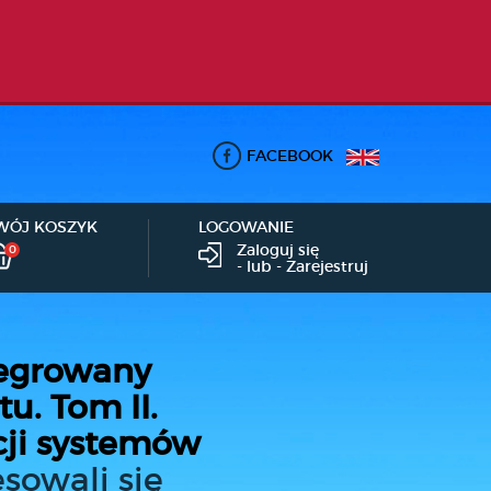
FACEBOOK
WÓJ KOSZYK
LOGOWANIE
Zaloguj się
0
- lub -
Zarejestruj
egrowany
u. Tom II.
ji systemów
sowali się