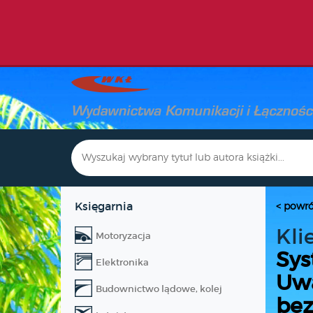
Księgarnia
< powró
Kli
Motoryzacja
Sys
Elektronika
Uwa
Budownictwo lądowe, kolej
bez