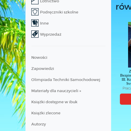
Lotnictwo
rów
Podręczniki szkolne
Inne
Wyprzedaż
Nowości
Zapowiedzi
Z
Bezpie
Olimpiada Techniki Samochodowej
III. 
Sy
Prac
Materiały dla nauczycieli »
Książki dostępne w ibuk
Książki zlecone
Autorzy