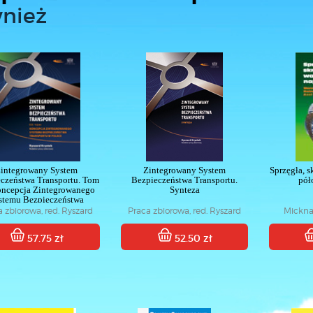
nież
integrowany System
Zintegrowany System
Sprzęgła, s
czeństwa Transportu. Tom
Bezpieczeństwa Transportu.
pół
Koncepcja Zintegrowanego
Synteza
stemu Bezpieczeństwa
Transportu w Polsce
a zbiorowa, red. Ryszard
Praca zbiorowa, red. Ryszard
Micknas
Krystek
Krystek
Rainer
57.75 zł
52.50 zł