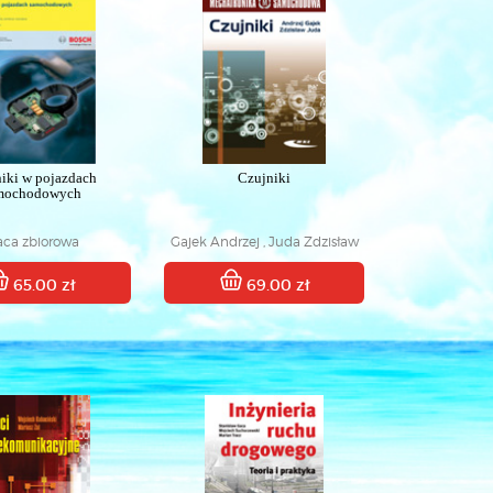
iki w pojazdach
Czujniki
mochodowych
aca zbiorowa
Gajek Andrzej , Juda Zdzisław
65.00 zł
69.00 zł