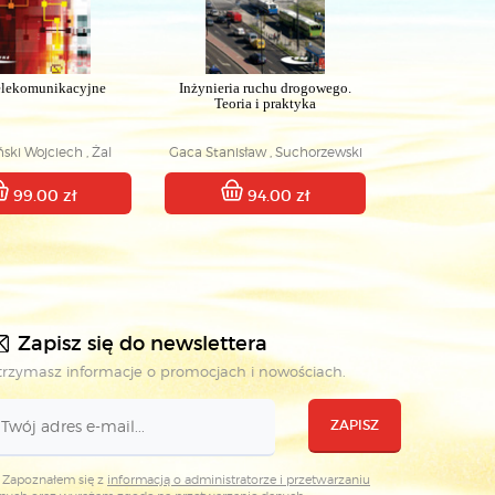
telekomunikacyjne
Inżynieria ruchu drogowego.
Teoria i praktyka
ski Wojciech , Żal
Gaca Stanisław , Suchorzewski
Mariusz
Wojciech , Tracz Marian
99.00 zł
94.00 zł
Zapisz się do newslettera
rzymasz informacje o promocjach i nowościach.
ZAPISZ
Zapoznałem się z
informacją o administratorze i przetwarzaniu