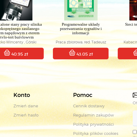
talone stany pracy silnika
Programowalne układy
Sieci 
okoprężnego zasilanego
przetwarzania sygnałów i
jem napędowym z eterem
informacji
etylo-tert butylowym
RZEDAŻ- RABAT 40%
tko Wincenty , Górski
Praca zbiorowa, red. Tadeusz
Kabaciń
ysztof , Longwic Rafał
Łuba
40.95 zł
43.05 zł
Konto
Pomoc
Ot
Zmień dane
Cennik dostawy
Zmień hasło
Regulamin zakupów
Polityka prywatności
Polityka plików cookies