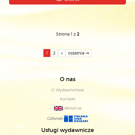
Strona 1 z
2
1
2
»
ostatnia ⇒
O nas
O Wydawnictwie
Kontakt
About us
Członek
Usługi wydawnicze