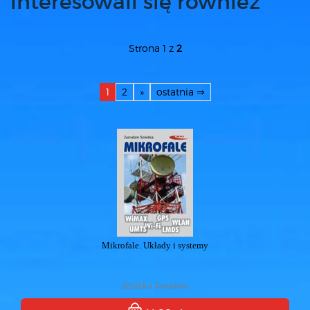
interesowali się również
Strona 1 z
2
1
2
»
ostatnia ⇒
Mikrofale. Układy i systemy
Szóstka Jarosław