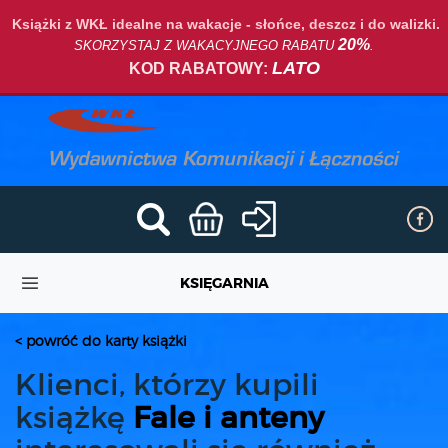
Książki z WKŁ idealne na wakacje - słońce, deszcz i do walizki.
20%
SKORZYSTAJ Z WAKACYJNEGO RABATU
.
LATO
KOD RABATOWY:
KSIĘGARNIA
< powróć do karty książki
Klienci, którzy kupili
książkę
Fale i anteny