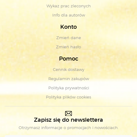
Wykaz prac zleconych
Info dla autorów
Konto
Zmień dane
Zmień hasło
Pomoc
Cennik dostawy
Regulamin zakupów
Polityka prywatności
Polityka plików cookies
Zapisz się do newslettera
Otrzymasz informacje o promocjach i nowościach.