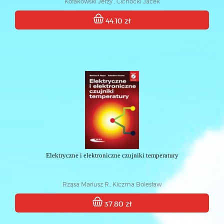
Kołakowski Jerzy , Cichocki Jacek
44.10 zł
Elektryczne i elektroniczne czujniki temperatury
Rząsa Mariusz R., Kiczma Bolesław
37.80 zł