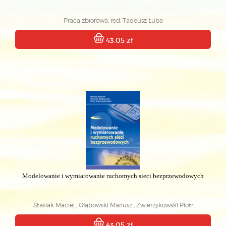
Praca zbiorowa, red. Tadeusz Łuba
43.05 zł
Modelowanie i wymiarowanie ruchomych sieci bezprzewodowych
Stasiak Maciej , Głąbowski Mariusz , Zwierzykowski Piotr
43.05 zł