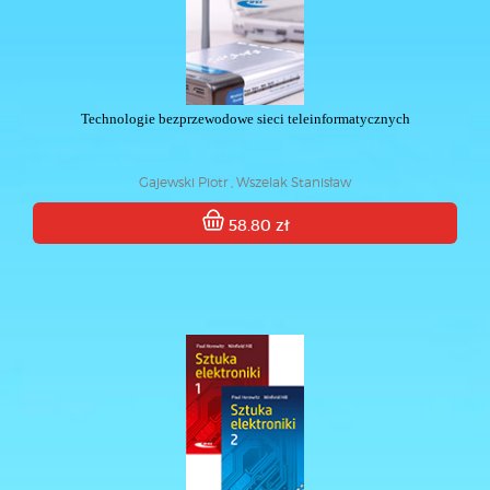
Technologie bezprzewodowe sieci teleinformatycznych
Gajewski Piotr , Wszelak Stanisław
58.80 zł